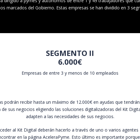
l va dirigido a pymes y autónomos de entre 1 y 49 trabajadores que c
itos marcados del Gobierno. Estas empresas se han dividido en 3 seg
SEGMENTO II
6.000€
Empresas de entre 3 y menos de 10 empleados
s podrán recibir hasta un máximo de 12.000€ en ayudas que tendrán q
ón de sus negocios eligiendo las soluciones digitalizadoras del Kit Digi
adapten a las necesidades de sus negocios.
eder al Kit Digital deberán hacerlo a través de uno o varios agentes 
contrar en la página AceleraPyme. Esto último es importante porqu