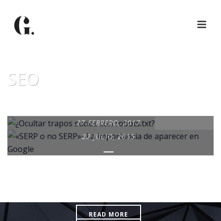
SEO
27 FEBRERO, 2017
22 JULIO, 2015
¿OCULTAR TRAPOS
SUCIOS CON
«SERP O NO SERP»- LA
ROBOTS.TXT?
IMPORTANCIA DE
APARECER EN GOOGLE
READ MORE