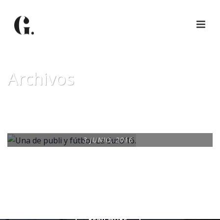
Archivos
Tag Archives for: "carlsberg"
3 JUNIO, 2016
UNA DE PUBLI Y
FÚTBOL. LA EURO’16.
READ MORE