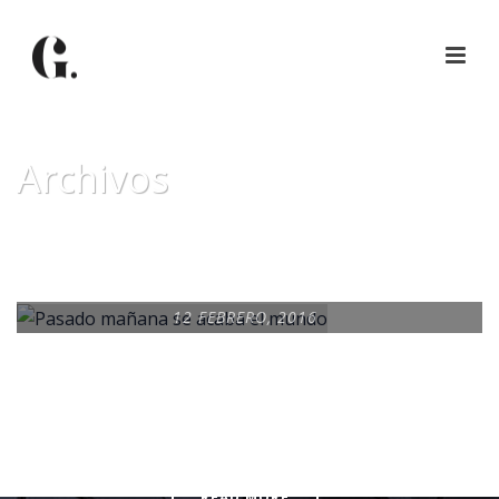
Archivos
Tag Archives for: "fin del mundo"
12 FEBRERO, 2016
PASADO MAÑANA SE
ACABA EL MUNDO
READ MORE