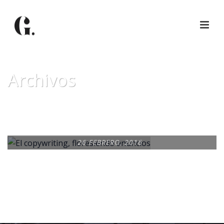
Archivos
Tag Archives for: "floresiendo"
26 FEBRERO, 2016
EL COPYWRITING,
FLORESIENDO
ANUNCIOS