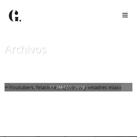
Archivos
Tag Archives for: "youtubers"
11 MARZO, 2016
YOUTUBERS,
FELACIONES, APLAUSOS
Y «MADRES MÍAS»