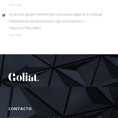
6 years ago
La semana pasada retrocedimos unos cuantos siglos de la mano de
Pobladores de Elx para preparar algo muy especial e…
https://t.co/TXbn26kkrl
6 years ago
CONTACTO