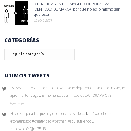
DIFERENCIAS ENTRE IMAGEN CORPORATIVA E
IDENTIDAD DE MARCA: porque no es lo mismo ser
que estar
13 abril, 2021
CATEGORÍAS
Categorías
ÚTIMOS TWEETS
Esa voz que resuena en tu cabeza... No te deja concentrarte. Te insiste, te
apremia, te ruega... El momento es a… https://t.co/snQ9AKWOyY
6 years ago
Hay cosas para las que hay que ponerse serios...🧜 -- #vacaciones
#comunicado #creatividad #batman #aquisufriendo…
https://t.co/rQjmj35H8t